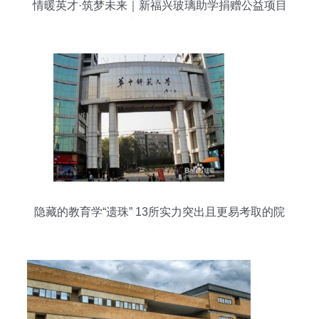
情暖英才·筑梦未来｜新福兴玻璃助学捐赠公益项目
签约福建师范大学福清分校
隐藏的教育学“遗珠” 13所实力突出且更易考取的院
校详解