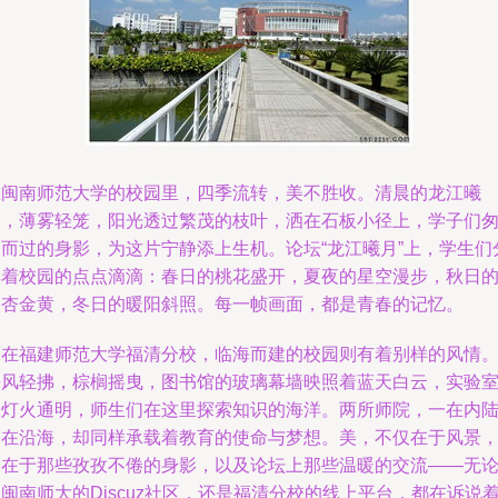
在闽南师范大学的校园里，四季流转，美不胜收。清晨的龙江曦
月，薄雾轻笼，阳光透过繁茂的枝叶，洒在石板小径上，学子们
匆而过的身影，为这片宁静添上生机。论坛“龙江曦月”上，学生们
享着校园的点点滴滴：春日的桃花盛开，夏夜的星空漫步，秋日
银杏金黄，冬日的暖阳斜照。每一帧画面，都是青春的记忆。
而在福建师范大学福清分校，临海而建的校园则有着别样的风情
海风轻拂，棕榈摇曳，图书馆的玻璃幕墙映照着蓝天白云，实验
里灯火通明，师生们在这里探索知识的海洋。两所师院，一在内
一在沿海，却同样承载着教育的使命与梦想。美，不仅在于风景
更在于那些孜孜不倦的身影，以及论坛上那些温暖的交流——无
闽南师大的Discuz社区，还是福清分校的线上平台，都在诉说