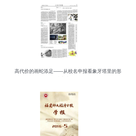
高代价的画蛇添足——从校名申报看象牙塔里的形
式主义陷阱