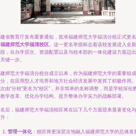
福建省教育厅发布重要通知，批准福建师范大学福清分校正式更
为
福建师范大学福清校区
。这一更名举措标志着该校发展进入全
阶段，在办学层次、资源配置以及与校本部的一体化建设方面迈
了关键一步。
福建师范大学福清分校自成立以来，作为福建师范大学的重要组
部分，在应用型人才培养和地方社会经济发展中发挥了积极作用
次由“分校”更名为“校区”，并非简单的名称调整，而是学校深化
育教学改革、优化办学结构、提升整体办学实力的战略部署。
更名后，福建师范大学福清校区将在以下几个方面迎来显著变化
提升：
管理一体化
：校区将更深层次地融入福建师范大学的总体发